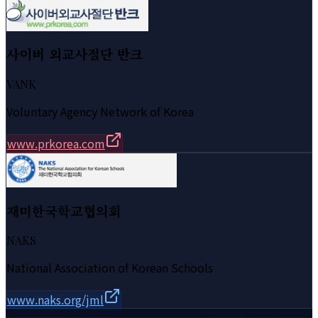
사이버 외교사절단 반크
VANK
Voluntary Agency Network of Korea
www.prkorea.com
재미한국학교협의회
NAKS
National Association of Korean Schools
www.naks.org/jml